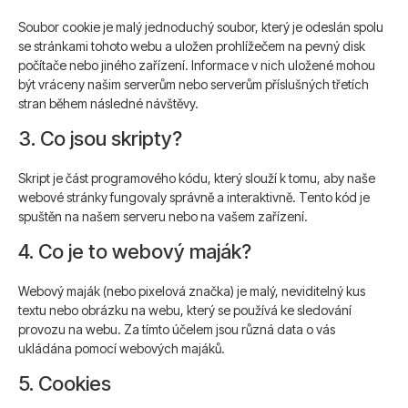
Soubor cookie je malý jednoduchý soubor, který je odeslán spolu
se stránkami tohoto webu a uložen prohlížečem na pevný disk
počítače nebo jiného zařízení. Informace v nich uložené mohou
být vráceny našim serverům nebo serverům příslušných třetích
stran během následné návštěvy.
3. Co jsou skripty?
Skript je část programového kódu, který slouží k tomu, aby naše
webové stránky fungovaly správně a interaktivně. Tento kód je
spuštěn na našem serveru nebo na vašem zařízení.
4. Co je to webový maják?
Webový maják (nebo pixelová značka) je malý, neviditelný kus
textu nebo obrázku na webu, který se používá ke sledování
provozu na webu. Za tímto účelem jsou různá data o vás
ukládána pomocí webových majáků.
5. Cookies