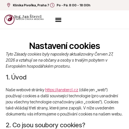
Klinika Pivoňka, Praha 7
Po - Pá: 8:00 - 18:00h
Ing. Jan Štercl
TRADIČNÍ ČÍNSKÁ MEDICÍNA
Nastavení cookies
Tyto Zásady cookies byly naposledy aktualizovány Červen 27,
2026 a vztahují se na občany a osoby s trvalým pobytem v
Evropském hospodářském prostoru.
1. Úvod
Naše webové stránky
https://janstercl.cz
(dále jen „web“)
používají cookies a další související technologie (pro usnadnění
jsou všechny technologie označovány jako „cookies“). Cookies
také vkládají třetí strany, které jsme zapojili. V níže uvedeném
dokumentu vás informujeme o používání cookies na našem webu.
2. Co jsou soubory cookies?