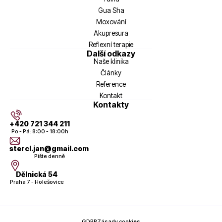
Gua Sha
Moxování
Akupresura
Reflexní terapie
Další odkazy
Naše klinika
Články
Reference
Kontakt
Kontakty
+420 721 344 211
Po - Pá: 8:00 - 18:00h
stercl.jan@gmail.com
Pište denně
Dělnická 54
Praha 7 - Holešovice
GDPR
Zásady cookies