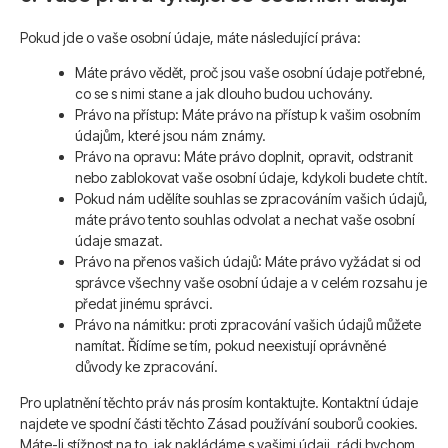
Pokud jde o vaše osobní údaje, máte následující práva:
Máte právo vědět, proč jsou vaše osobní údaje potřebné,
co se s nimi stane a jak dlouho budou uchovány.
Právo na přístup: Máte právo na přístup k vašim osobním
údajům, které jsou nám známy.
Právo na opravu: Máte právo doplnit, opravit, odstranit
nebo zablokovat vaše osobní údaje, kdykoli budete chtít.
Pokud nám udělíte souhlas se zpracováním vašich údajů,
máte právo tento souhlas odvolat a nechat vaše osobní
údaje smazat.
Právo na přenos vašich údajů: Máte právo vyžádat si od
správce všechny vaše osobní údaje a v celém rozsahu je
předat jinému správci.
Právo na námitku: proti zpracování vašich údajů můžete
namítat. Řídíme se tím, pokud neexistují oprávněné
důvody ke zpracování.
Pro uplatnění těchto práv nás prosím kontaktujte. Kontaktní údaje
najdete ve spodní části těchto Zásad používání souborů cookies.
Máte-li stížnost na to, jak nakládáme s vašimi údaji, rádi bychom