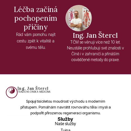
Léčba začíná
pochopením
příčiny
Ing. Jan Štercl
Rád vám pomohu najít
cestu zpět k vitalitě a
TČM se věnuji více než 10 let.
svému tělu.
Neustále prohlubuji své znalosti v
Číně i v zahraničí a přináším
osvědčené metody do praxe.
Ing. Jan Štercl
TRADIČNÍ ČÍNSKÁ MEDICÍNA
Spojuji tisíciletou moudrost východu s moderním
přístupem. Pomáhám navrátit rovnováhu těla i mysli a
podpořit přirozenou regeneraci organismu.
Služby
Naše služby
Tuina