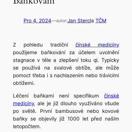
Baňkování
Pro 4, 2024
—
Jan Stercl
a
TČM
autor:
Z pohledu tradiční
čínské medicíny
použijeme baňkování za účelem uvolnění
stagnace v těle a zlepšení toku
qi
. Typicky
se používá na svalové obtíže, ale může
pomoct třeba i s nachlazením nebo trávicími
obtížemi.
Léčení baňkami není specifikum
čínské
medicíny
, ale je již dlouho využíváno všude
po světě. První bambusové nebo kovové
baňky se objevily již 1000 let před naším
letopočtem.