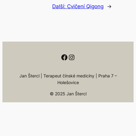
Další:
Cvičení Qigong
→
Facebook
Instagram
Jan Štercl | Terapeut čínské medicíny | Praha 7 –
Holešovice
© 2025
Jan Štercl