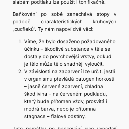
slabém podtlaku lze použít i tonifikačně.
Baňkování po sobě zanechává stopy v
podobě charakteristických kruhových
„cucfleků“. Ty nám napoví dvě věci:
Víme, že bylo dosaženo požadovaného
účinku – škodlivé substance v těle se
dostaly do povrchovější vrstvy, odkud
je tělo může tělo snadněji vyloučit.
V závislosti na zabarvení lze určit, jestli
v organismu převládá patogen horkosti
– jasně červené zbarvení, chladná
škodlivina – na červeném podkladu,
který bude přítomen vždy, prosvítá i
modrá barva, nebo je přítomna
stagnace – fialové odstíny.
Tyto památky po baňkování sice vypadají