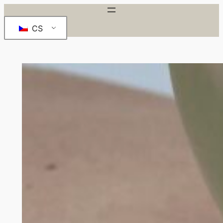
Přeskočit
na
CS
obsah