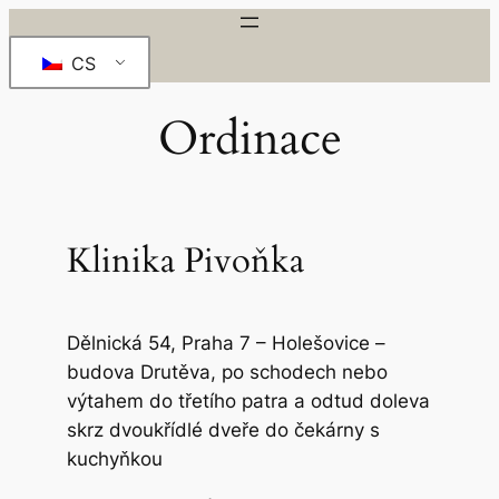
Přeskočit
na
CS
obsah
Ordinace
Klinika Pivoňka
Dělnická 54, Praha 7 – Holešovice –
budova Drutěva, po schodech nebo
výtahem do třetího patra a odtud doleva
skrz dvoukřídlé dveře do čekárny s
kuchyňkou