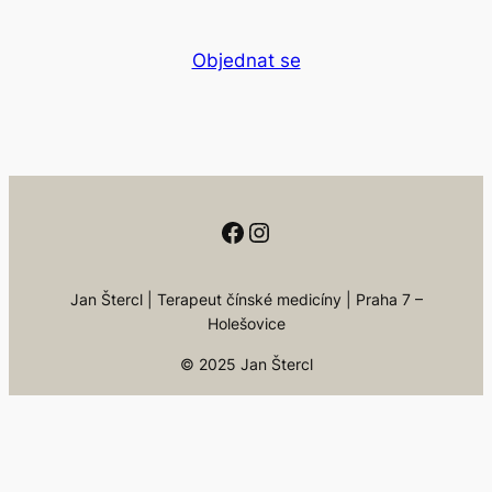
Objednat se
Facebook
Instagram
Jan Štercl | Terapeut čínské medicíny | Praha 7 –
Holešovice
© 2025
Jan Štercl